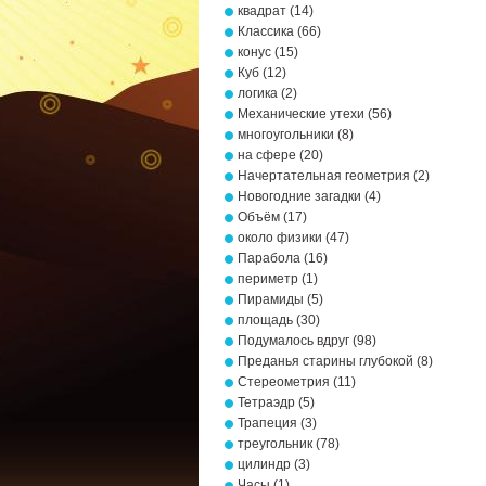
квадрат
(14)
Классика
(66)
конус
(15)
Куб
(12)
логика
(2)
Механические утехи
(56)
многоугольники
(8)
на сфере
(20)
Начертательная геометрия
(2)
Новогодние загадки
(4)
Объём
(17)
около физики
(47)
Парабола
(16)
периметр
(1)
Пирамиды
(5)
площадь
(30)
Подумалось вдруг
(98)
Преданья старины глубокой
(8)
Стереометрия
(11)
Тетраэдр
(5)
Трапеция
(3)
треугольник
(78)
цилиндр
(3)
Часы
(1)