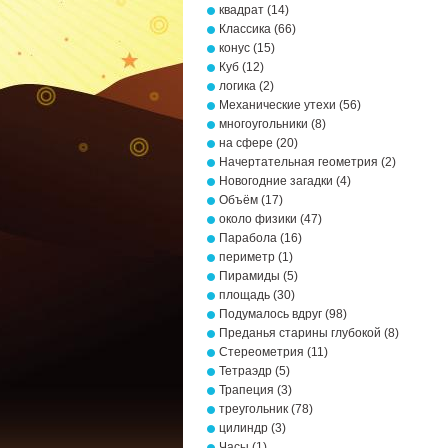
квадрат
(14)
Классика
(66)
конус
(15)
Куб
(12)
логика
(2)
Механические утехи
(56)
многоугольники
(8)
на сфере
(20)
Начертательная геометрия
(2)
Новогодние загадки
(4)
Объём
(17)
около физики
(47)
Парабола
(16)
периметр
(1)
Пирамиды
(5)
площадь
(30)
Подумалось вдруг
(98)
Преданья старины глубокой
(8)
Стереометрия
(11)
Тетраэдр
(5)
Трапеция
(3)
треугольник
(78)
цилиндр
(3)
Часы
(1)