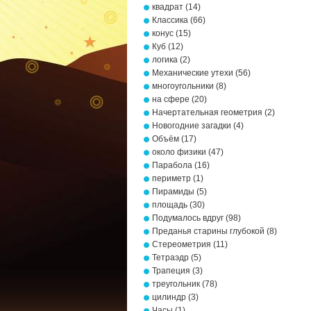
квадрат
(14)
Классика
(66)
конус
(15)
Куб
(12)
логика
(2)
Механические утехи
(56)
многоугольники
(8)
на сфере
(20)
Начертательная геометрия
(2)
Новогодние загадки
(4)
Объём
(17)
около физики
(47)
Парабола
(16)
периметр
(1)
Пирамиды
(5)
площадь
(30)
Подумалось вдруг
(98)
Преданья старины глубокой
(8)
Стереометрия
(11)
Тетраэдр
(5)
Трапеция
(3)
треугольник
(78)
цилиндр
(3)
Часы
(1)