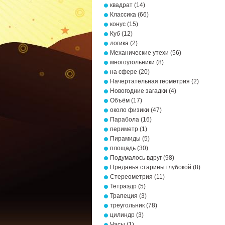
квадрат
(14)
Классика
(66)
конус
(15)
Куб
(12)
логика
(2)
Механические утехи
(56)
многоугольники
(8)
на сфере
(20)
Начертательная геометрия
(2)
Новогодние загадки
(4)
Объём
(17)
около физики
(47)
Парабола
(16)
периметр
(1)
Пирамиды
(5)
площадь
(30)
Подумалось вдруг
(98)
Преданья старины глубокой
(8)
Стереометрия
(11)
Тетраэдр
(5)
Трапеция
(3)
треугольник
(78)
цилиндр
(3)
Часы
(1)