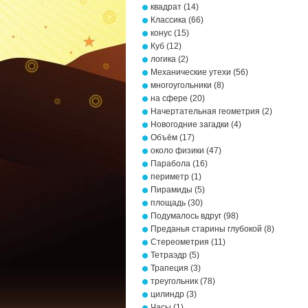
квадрат
(14)
Классика
(66)
конус
(15)
Куб
(12)
логика
(2)
Механические утехи
(56)
многоугольники
(8)
на сфере
(20)
Начертательная геометрия
(2)
Новогодние загадки
(4)
Объём
(17)
около физики
(47)
Парабола
(16)
периметр
(1)
Пирамиды
(5)
площадь
(30)
Подумалось вдруг
(98)
Преданья старины глубокой
(8)
Стереометрия
(11)
Тетраэдр
(5)
Трапеция
(3)
треугольник
(78)
цилиндр
(3)
Часы
(1)