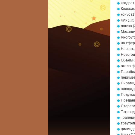
квадрат
Классик
конус
(1
Куб
(12)
логика
(
Механич
многоуг
на сфе
Начерта
Новогод
Объём
(
около ф
Парабо
периме
Пирами
площад
Подумал
Предань
Стерео
Тетраэд
Трапец
треугол
цилинд
Часы
(1