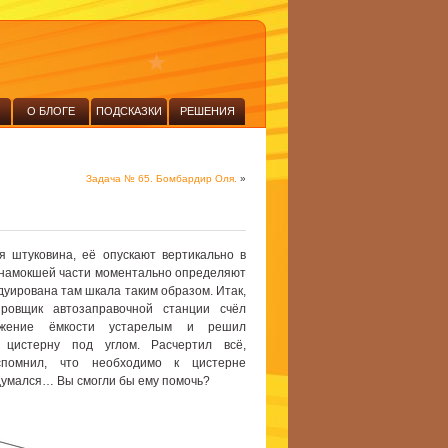
О БЛОГЕ
ПОДСКАЗКИ
РЕШЕНИЯ
Задача № 65. Бомбардир Оля.
»
 штуковина, её опускают вертикально в
ю намокшей части моментально определяют
дуирована там шкала таким образом. Итак,
ровщик автозаправочной станции счёл
ложение ёмкости устарелым и решил
 цистерну под углом. Расчертил всё,
помнил, что необходимо к цистерне
адумался… Вы смогли бы ему помочь?