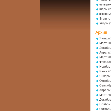
четырех
шары
(2
экстре
Эллипс
этюды
(
Архив
Январь 
Март 2
Декабрь
Апрель 
Март 2
Февраль
Ноябрь
Июнь 2
Январь 
Октябрь
Сентябр
Апрель 
Март 2
Декабрь
Ноябрь
Октябрь