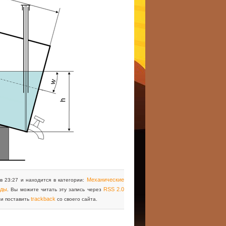
Механические
в 23:27 и находится в категории:
юды
RSS 2.0
. Вы можите читать эту запись через
trackback
ли поставить
со своего сайта.