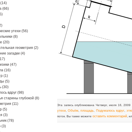
(14)
а
(66)
5)
2)
еские утехи
(56)
ольники
(8)
ре
(20)
тельная геометрия
(2)
ние загадки
(4)
17)
изики
(47)
ла
(16)
тр
(1)
ды
(5)
ь
(30)
ось вдруг
(98)
я старины глубокой
(8)
метрия
(11)
Эта запись опубликована Четверг, июля 16, 2009 
р
(5)
утехи
Объём
площадь
Подумалось вдруг
эт
,
,
,
,
ия
(3)
оставить комментарий
поток. Вы также можите
, и
ьник
(78)
р
(3)
)