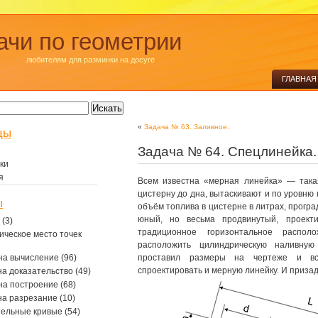
ачи по геометрии
любителям для разминки на досуге
ГЛАВНАЯ
«
Задача № 63. Заливное.
цы
Задача № 64. Спецлинейка.
ки
я
Всем известна «мерная линейка» — такая
цистерну до дна, вытаскивают и по уровн
ы
объём топлива в цистерне в литрах, програ
юный, но весьма продвинутый, проекти
(3)
традиционное горизонтальное распо
ическое место точек
расположить цилиндрическую наливную
на вычисление
(96)
проставил размеры на чертеже и вс
спроектировать и мерную линейку. И приз
на доказательство
(49)
на построение
(68)
на разрезание
(10)
тельные кривые
(54)