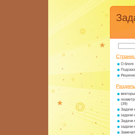
Зад
Страни
О блоге
Подсказ
Решени
Раздел
векторы
геометр
(39)
Задачи 
задачи 
Задачи 
задачи 
Замеча