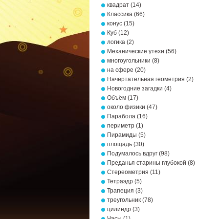
квадрат
(14)
Классика
(66)
конус
(15)
Куб
(12)
логика
(2)
Механические утехи
(56)
многоугольники
(8)
на сфере
(20)
Начертательная геометрия
(2)
Новогодние загадки
(4)
Объём
(17)
около физики
(47)
Парабола
(16)
периметр
(1)
Пирамиды
(5)
площадь
(30)
Подумалось вдруг
(98)
Преданья старины глубокой
(8)
Стереометрия
(11)
Тетраэдр
(5)
Трапеция
(3)
треугольник
(78)
цилиндр
(3)
Часы
(1)