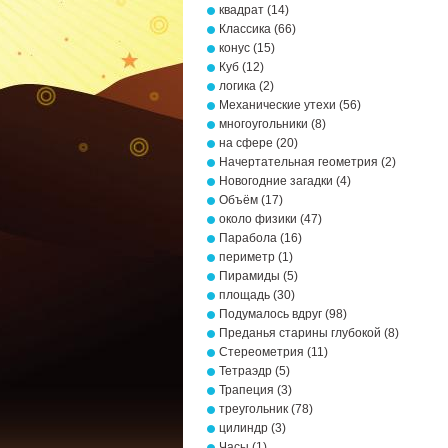
квадрат
(14)
Классика
(66)
конус
(15)
Куб
(12)
логика
(2)
Механические утехи
(56)
многоугольники
(8)
на сфере
(20)
Начертательная геометрия
(2)
Новогодние загадки
(4)
Объём
(17)
около физики
(47)
Парабола
(16)
периметр
(1)
Пирамиды
(5)
площадь
(30)
Подумалось вдруг
(98)
Преданья старины глубокой
(8)
Стереометрия
(11)
Тетраэдр
(5)
Трапеция
(3)
треугольник
(78)
цилиндр
(3)
Часы
(1)