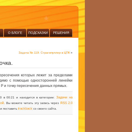
О БЛОГЕ
ПОДСКАЗКИ
РЕШЕНИЯ
Задача № 119. Страгипуллер в ЦПК
»
очка.
ересечения которых лежит за пределами
одимо с помощью односторонней линейки
 P и точку пересечения данных прямых.
Задачи на
0 в 00:21 и находится в категории:
кой
RSS 2.0
. Вы можите читать эту запись через
trackback
ли поставить
со своего сайта.