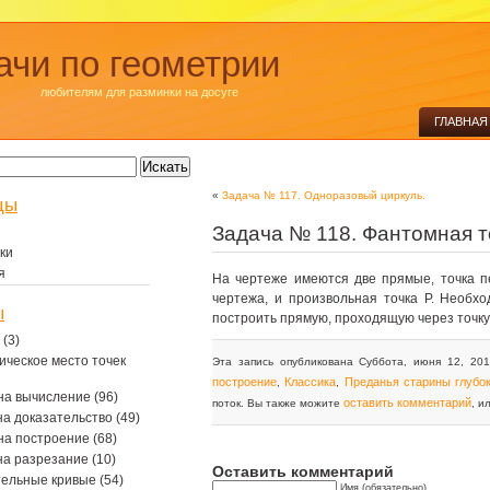
ачи по геометрии
любителям для разминки на досуге
ГЛАВНАЯ
«
Задача № 117. Одноразовый циркуль.
цы
Задача № 118. Фантомная т
ки
я
На чертеже имеются две прямые, точка п
чертежа, и произвольная точка P. Необх
ы
построить прямую, проходящую через точку
(3)
ическое место точек
Эта запись опубликована Суббота, июня 12, 201
построение
Классика
Преданья старины глубо
,
,
на вычисление
(96)
оставить комментарий
поток. Вы также можите
, и
на доказательство
(49)
на построение
(68)
на разрезание
(10)
Оставить комментарий
тельные кривые
(54)
Имя (обязательно)