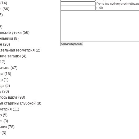
(14)
Почта (не публикуется) (обязат
Сайт
а
(66)
5)
2)
еские утехи
(56)
ольники
(8)
ре
(20)
тельная геометрия
(2)
ние загадки
(4)
17)
изики
(47)
ла
(16)
тр
(1)
ды
(5)
ь
(30)
ось вдруг
(98)
я старины глубокой
(8)
метрия
(11)
р
(5)
ия
(3)
ьник
(78)
р
(3)
)