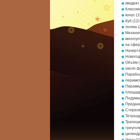
квадрат
Классик
конус
(1
Куб
(12)
логика
(
Механич
многоуг
на сфе
Начерта
Новогод
Объём
(
около ф
Парабо
периме
Пирами
площад
Подумал
Предань
Стерео
Тетраэд
Трапец
треугол
цилинд
Часы
(1