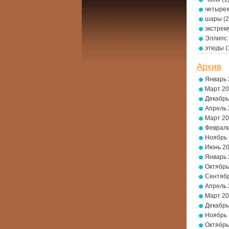
четырех
шары
(2
экстре
Эллипс
этюды
(
Архив
Январь 
Март 2
Декабрь
Апрель 
Март 2
Февраль
Ноябрь
Июнь 2
Январь 
Октябрь
Сентябр
Апрель 
Март 2
Декабрь
Ноябрь
Октябрь