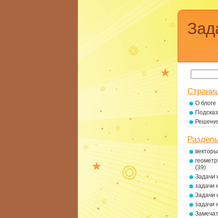
Зад
Страни
О блоге
Подсказ
Решени
Раздел
векторы
геометр
(39)
Задачи 
задачи 
Задачи 
задачи 
Замеча