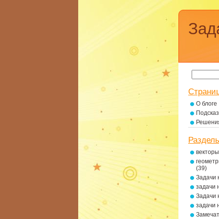
Зад
Страни
О блоге
Подсказ
Решени
Раздел
векторы
геометр
(39)
Задачи 
задачи 
Задачи 
задачи 
Замеча