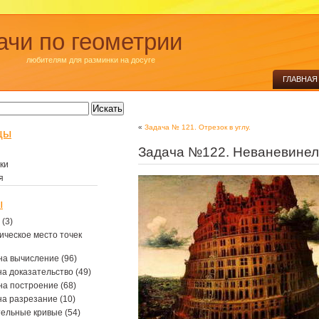
ачи по геометрии
любителям для разминки на досуге
ГЛАВНАЯ
«
Задача № 121. Отрезок в углу.
цы
Задача №122. Неваневинел
ки
я
ы
(3)
ическое место точек
на вычисление
(96)
на доказательство
(49)
на построение
(68)
на разрезание
(10)
тельные кривые
(54)