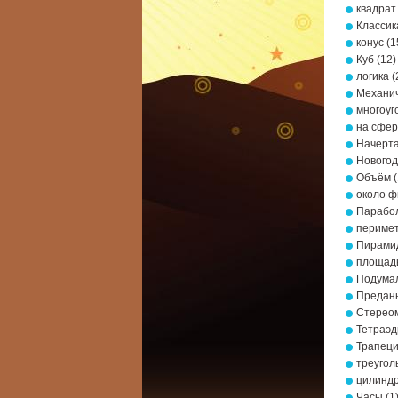
квадрат
Классик
конус
(1
Куб
(12)
логика
(
Механич
многоуг
на сфе
Начерта
Новогод
Объём
(
около ф
Парабо
периме
Пирами
площад
Подумал
Предань
Стерео
Тетраэд
Трапец
треугол
цилинд
Часы
(1