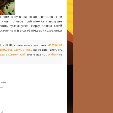
ности конуса винтовая лестница. При
стницы по мере приближения к верхушке
роить сужающуюся кверху башню такой
остоянным, и угол её подъема сохранялся
Задачи на
0 в 00:31 и находится в категории:
думалось вдруг
этюды
,
. Вы можите читать эту
тавить комментарий
trackback
, или поставить
со
ельно)