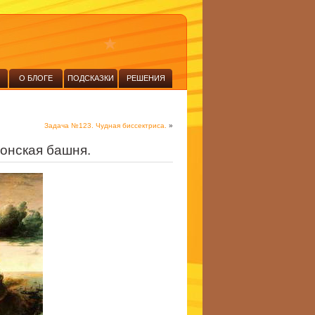
О БЛОГЕ
ПОДСКАЗКИ
РЕШЕНИЯ
Задача №123. Чудная биссектриса.
»
онская башня.