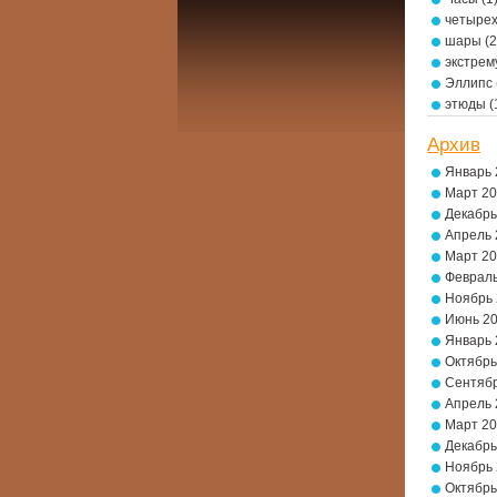
четырех
шары
(2
экстре
Эллипс
этюды
(
Архив
Январь 
Март 2
Декабрь
Апрель 
Март 2
Февраль
Ноябрь
Июнь 2
Январь 
Октябрь
Сентябр
Апрель 
Март 2
Декабрь
Ноябрь
Октябрь