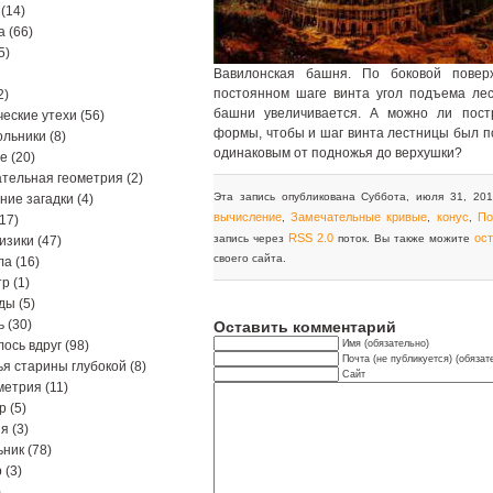
(14)
а
(66)
5)
Вавилонская башня. По боковой поверх
постоянном шаге винта угол подъема ле
2)
башни увеличивается. А можно ли пост
еские утехи
(56)
формы, чтобы и шаг винта лестницы был п
ольники
(8)
одинаковым от подножья до верхушки?
ре
(20)
тельная геометрия
(2)
Эта запись опубликована Суббота, июля 31, 201
ние загадки
(4)
вычисление
Замечательные кривые
конус
По
,
,
,
17)
RSS 2.0
ос
запись через
поток. Вы также можите
изики
(47)
своего сайта.
ла
(16)
тр
(1)
ды
(5)
ь
(30)
Оставить комментарий
ось вдруг
(98)
Имя (обязательно)
Почта (не публикуется) (обязат
я старины глубокой
(8)
Сайт
метрия
(11)
р
(5)
ия
(3)
ьник
(78)
р
(3)
)