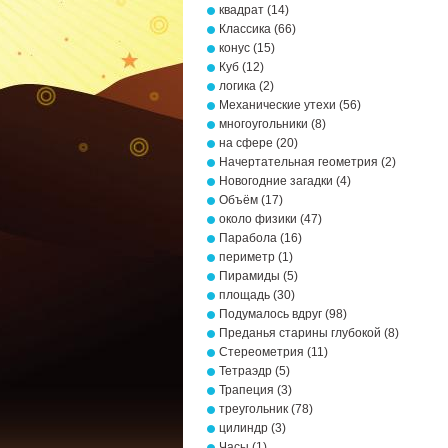
квадрат
(14)
Классика
(66)
конус
(15)
Куб
(12)
логика
(2)
Механические утехи
(56)
многоугольники
(8)
на сфере
(20)
Начертательная геометрия
(2)
Новогодние загадки
(4)
Объём
(17)
около физики
(47)
Парабола
(16)
периметр
(1)
Пирамиды
(5)
площадь
(30)
Подумалось вдруг
(98)
Преданья старины глубокой
(8)
Стереометрия
(11)
Тетраэдр
(5)
Трапеция
(3)
треугольник
(78)
цилиндр
(3)
Часы
(1)