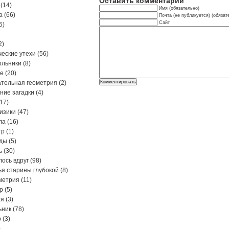
Оставить комментарий
(14)
Имя (обязательно)
а
(66)
Почта (не публикуется) (обязат
Сайт
5)
2)
еские утехи
(56)
ольники
(8)
ре
(20)
тельная геометрия
(2)
ние загадки
(4)
17)
изики
(47)
ла
(16)
тр
(1)
ды
(5)
ь
(30)
ось вдруг
(98)
я старины глубокой
(8)
метрия
(11)
р
(5)
ия
(3)
ьник
(78)
р
(3)
)