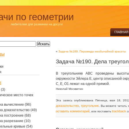
ачи по геометрии
любителям для разминки на досуге
ГЛАВНАЯ
«
Задача №189. Пирамида необычайной красоты
цы
Задача №190. Дела треуго
ки
я
В треугольнике ABC проведены высоты
окружности Эйлера E, центр описанной окр
ы
С, E, O1 лежат на одной прямой.
Николай Москвитин
(3)
ическое место точек
Эта запись опубликована Пятница, мая 18, 201
на вычисление
(96)
доказательство
треугольник
,
. Вы можите читать 
на доказательство
(49)
оставить комментарий
trackback
, или поставить
с
на построение
(68)
на разрезание
(10)
тельные кривые
(54)