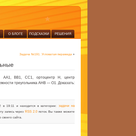
О БЛОГЕ
ПОДСКАЗКИ
РЕШЕНИЯ
Задача №191. Угловатая пирамида
»
льные
 AA1, BB1, CC1, ортоцентр H, центр
ужности треугольника AHB — O1. Доказать:
задачи на
2 в 19:11 и находится в категории:
RSS 2.0
эту запись через
поток. Вы также можите
о своего сайта.