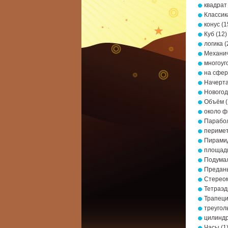
квадрат
Классик
конус
(1
Куб
(12)
логика
(
Механич
многоуг
на сфе
Начерта
Новогод
Объём
(
около ф
Парабо
периме
Пирами
площад
Подумал
Предань
Стерео
Тетраэд
Трапец
треугол
цилинд
Часы
(1