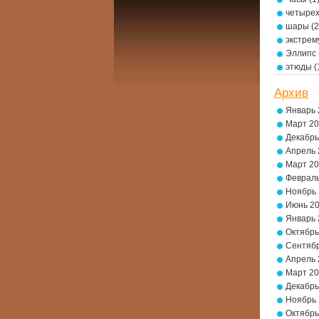
четырех
шары
(2
экстре
Эллипс
этюды
(
Архив
Январь 
Март 2
Декабрь
Апрель 
Март 2
Февраль
Ноябрь
Июнь 2
Январь 
Октябрь
Сентябр
Апрель 
Март 2
Декабрь
Ноябрь
Октябрь