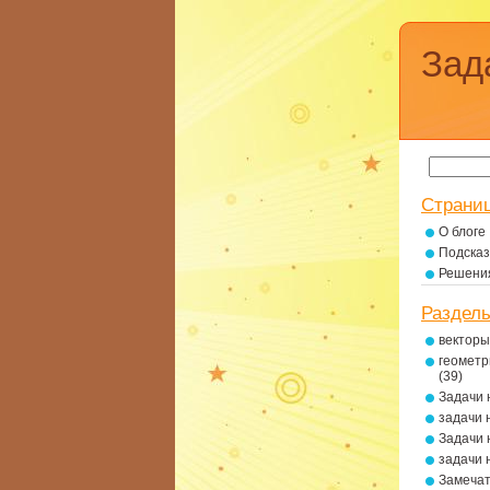
Зад
Страни
О блоге
Подсказ
Решени
Раздел
векторы
геометр
(39)
Задачи 
задачи 
Задачи 
задачи 
Замеча