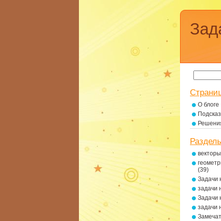
Зад
Страни
О блоге
Подсказ
Решени
Раздел
векторы
геометр
(39)
Задачи 
задачи 
Задачи 
задачи 
Замеча