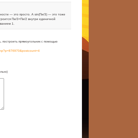
ости — это просто. А sin(Пи/3) — это тоже
строится Пи/3+Пи/2 внутри единичной
ванием 1.
ь, построить прямоугольник с помощью
.php?p=876970&postcount=4
ельно)