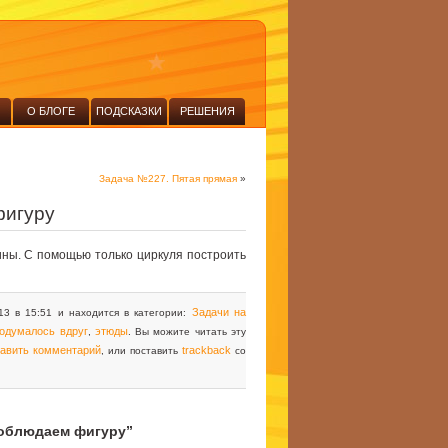
О БЛОГЕ
ПОДСКАЗКИ
РЕШЕНИЯ
Задача №227. Пятая прямая
»
фигуру
ины. С помощью только циркуля построить
Задачи на
13 в 15:51 и находится в категории:
одумалось вдруг
этюды
,
. Вы можите читать эту
тавить комментарий
trackback
, или поставить
со
Соблюдаем фигуру”