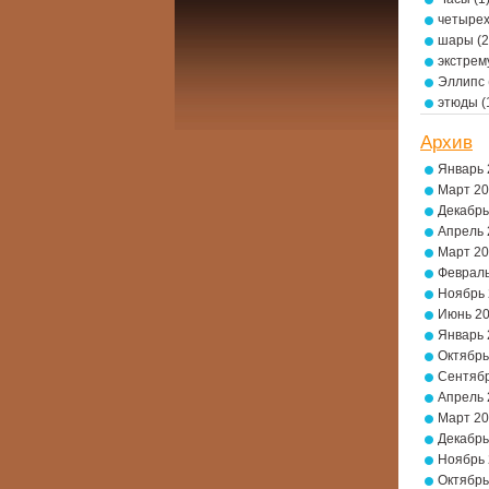
четырех
шары
(2
экстре
Эллипс
этюды
(
Архив
Январь 
Март 2
Декабрь
Апрель 
Март 2
Февраль
Ноябрь
Июнь 2
Январь 
Октябрь
Сентябр
Апрель 
Март 2
Декабрь
Ноябрь
Октябрь