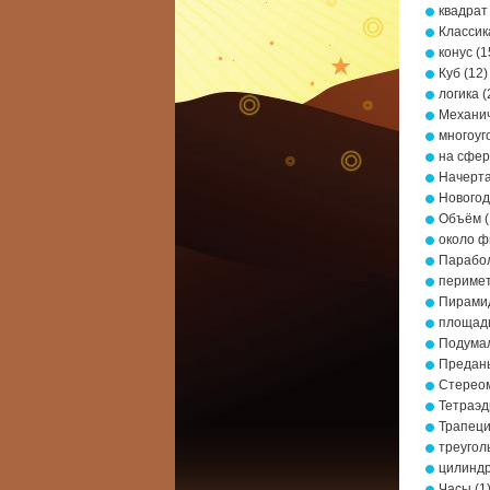
квадрат
Классик
конус
(1
Куб
(12)
логика
(
Механич
многоуг
на сфе
Начерта
Новогод
Объём
(
около ф
Парабо
периме
Пирами
площад
Подумал
Предань
Стерео
Тетраэд
Трапец
треугол
цилинд
Часы
(1