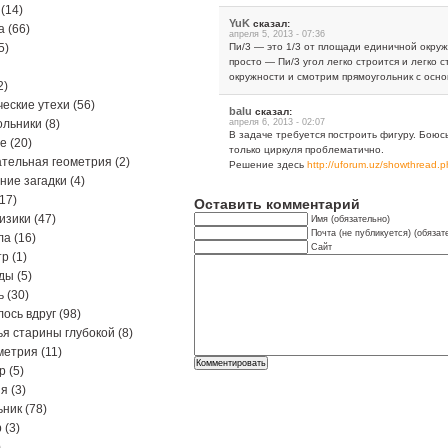
(14)
YuK
сказал:
а
(66)
апреля 5, 2013 - 07:36
5)
Пи/3 — это 1/3 от площади единичной окружн
просто — Пи/3 угол легко строится и легко 
окружности и смотрим прямоугольник с осно
2)
еские утехи
(56)
balu
сказал:
ольники
(8)
апреля 6, 2013 - 02:07
В задаче требуется построить фигуру. Боюс
ре
(20)
только циркуля проблематично.
тельная геометрия
(2)
Решение здесь
http://uforum.uz/showthread
ние загадки
(4)
17)
Оставить комментарий
изики
(47)
Имя (обязательно)
Почта (не публикуется) (обязат
ла
(16)
Сайт
тр
(1)
ды
(5)
ь
(30)
ось вдруг
(98)
я старины глубокой
(8)
метрия
(11)
р
(5)
ия
(3)
ьник
(78)
р
(3)
)