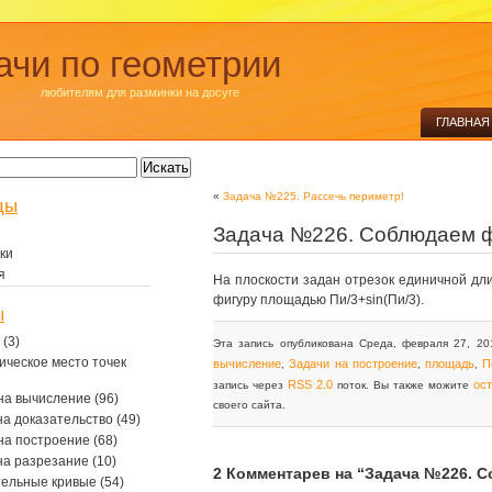
ачи по геометрии
любителям для разминки на досуге
ГЛАВНАЯ
«
Задача №225. Рассечь периметр!
цы
Задача №226. Соблюдаем 
ки
я
На плоскости задан отрезок единичной дл
фигуру площадью Пи/3+sin(Пи/3).
ы
(3)
Эта запись опубликована Среда, февраля 27, 20
ическое место точек
вычисление
Задачи на построение
площадь
П
,
,
,
RSS 2.0
ос
запись через
поток. Вы также можите
на вычисление
(96)
своего сайта.
на доказательство
(49)
на построение
(68)
на разрезание
(10)
2 Комментарев на “Задача №226. 
тельные кривые
(54)