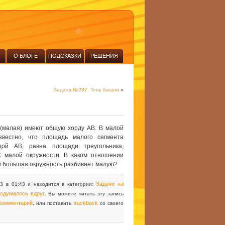
О БЛОГЕ
ПОДСКАЗКИ
РЕШЕНИЯ
Задача №237. Тень башни
»
 (малая) имеют общую хорду AB. В малой
вестно, что площадь малого сегмента
дой AB, равна площади треугольника,
C малой окружности. В каком отношении
е большая окружность разбивает малую?
Задачи на
13 в 01:43 и находится в категории:
одумалось вдруг
. Вы можите читать эту запись
 комментарий
trackback
, или поставить
со своего