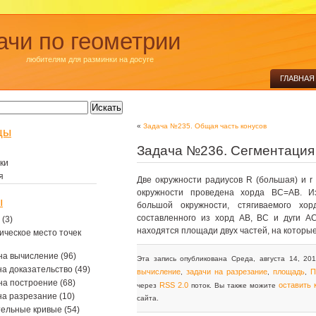
ачи по геометрии
любителям для разминки на досуге
ГЛАВНАЯ
«
Задача №235. Общая часть конусов
цы
Задача №236. Сегментация
ки
я
Две окружности радиусов R (большая) и r
окружности проведена хорда BC=AB. Из
ы
большой окружности, стягиваемого хор
составленного из хорд AB, BC и дуги A
(3)
находятся площади двух частей, на которы
ическое место точек
на вычисление
(96)
Эта запись опубликована Среда, августа 14, 20
на доказательство
(49)
вычисление
задачи на разрезание
площадь
П
,
,
,
на построение
(68)
RSS 2.0
оставить
через
поток. Вы также можите
на разрезание
(10)
сайта.
тельные кривые
(54)