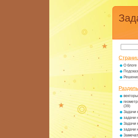
Зад
Страни
О блоге
Подсказ
Решени
Раздел
векторы
геометр
(39)
Задачи 
задачи 
Задачи 
задачи 
Замеча