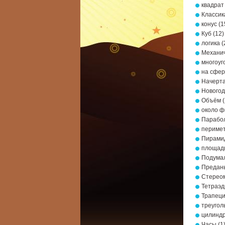
квадрат
Классик
конус
(1
Куб
(12)
логика
(
Механич
многоуг
на сфе
Начерта
Новогод
Объём
(
около ф
Парабо
периме
Пирами
площад
Подумал
Предань
Стерео
Тетраэд
Трапец
треугол
цилинд
Часы
(1