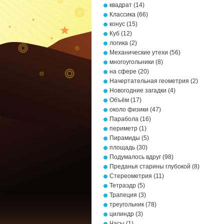
квадрат
(14)
Классика
(66)
конус
(15)
Куб
(12)
логика
(2)
Механические утехи
(56)
многоугольники
(8)
на сфере
(20)
Начертательная геометрия
(2)
Новогодние загадки
(4)
Объём
(17)
около физики
(47)
Парабола
(16)
периметр
(1)
Пирамиды
(5)
площадь
(30)
Подумалось вдруг
(98)
Преданья старины глубокой
(8)
Стереометрия
(11)
Тетраэдр
(5)
Трапеция
(3)
треугольник
(78)
цилиндр
(3)
Часы
(1)