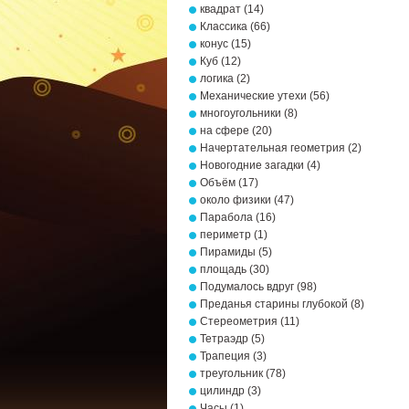
квадрат
(14)
Классика
(66)
конус
(15)
Куб
(12)
логика
(2)
Механические утехи
(56)
многоугольники
(8)
на сфере
(20)
Начертательная геометрия
(2)
Новогодние загадки
(4)
Объём
(17)
около физики
(47)
Парабола
(16)
периметр
(1)
Пирамиды
(5)
площадь
(30)
Подумалось вдруг
(98)
Преданья старины глубокой
(8)
Стереометрия
(11)
Тетраэдр
(5)
Трапеция
(3)
треугольник
(78)
цилиндр
(3)
Часы
(1)