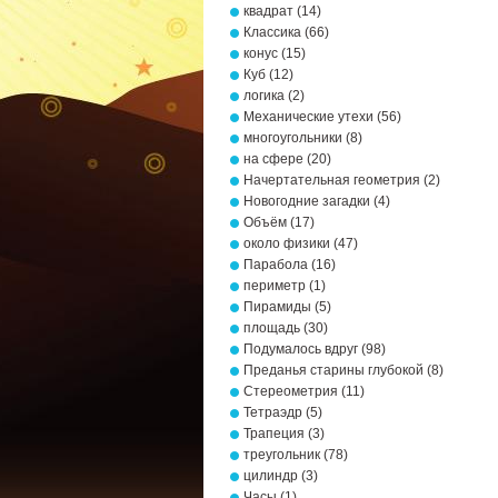
квадрат
(14)
Классика
(66)
конус
(15)
Куб
(12)
логика
(2)
Механические утехи
(56)
многоугольники
(8)
на сфере
(20)
Начертательная геометрия
(2)
Новогодние загадки
(4)
Объём
(17)
около физики
(47)
Парабола
(16)
периметр
(1)
Пирамиды
(5)
площадь
(30)
Подумалось вдруг
(98)
Преданья старины глубокой
(8)
Стереометрия
(11)
Тетраэдр
(5)
Трапеция
(3)
треугольник
(78)
цилиндр
(3)
Часы
(1)