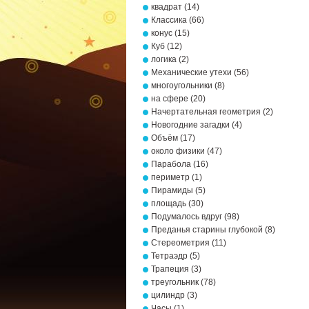
квадрат
(14)
Классика
(66)
конус
(15)
Куб
(12)
логика
(2)
Механические утехи
(56)
многоугольники
(8)
на сфере
(20)
Начертательная геометрия
(2)
Новогодние загадки
(4)
Объём
(17)
около физики
(47)
Парабола
(16)
периметр
(1)
Пирамиды
(5)
площадь
(30)
Подумалось вдруг
(98)
Преданья старины глубокой
(8)
Стереометрия
(11)
Тетраэдр
(5)
Трапеция
(3)
треугольник
(78)
цилиндр
(3)
Часы
(1)